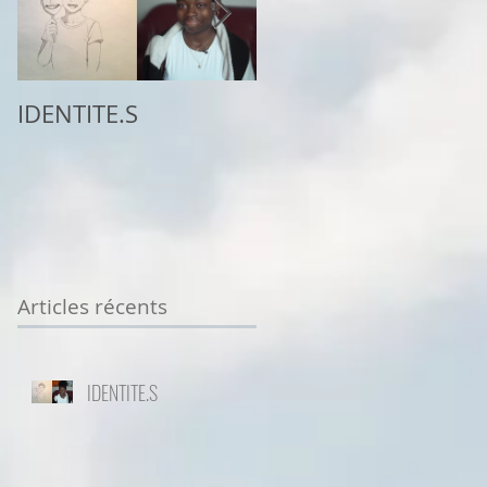
IDENTITE.S
2ème place au
concours
Sottodiciotto Film
Festival de Turin,
VIIème éd. 2025/26
Articles récents
IDENTITE.S