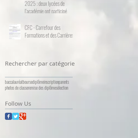
2025 : deux lycées de
l’académie ont participé
CFC - Carrefour des
Formations et des Carrières
Rechercher par catégorie
baccalauréat
bourse
diplôme
inscription
parents
photos de classe
remise des diplômes
élection
Follow Us