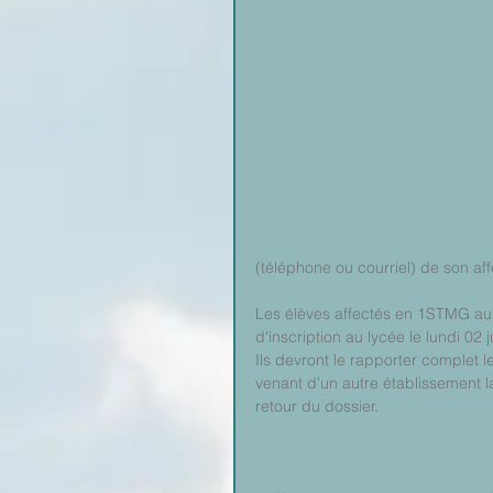
(téléphone ou courriel) de son aff
Les élèves affectés en 1STMG au 
d'inscription au lycée le lundi 02
Ils devront le rapporter complet l
venant d'un autre établissement l
retour du dossier.