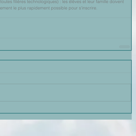
toutes filières technologiques) : les élèves et leur famille doivent 
ement le plus rapidement possible pour s'inscrire.