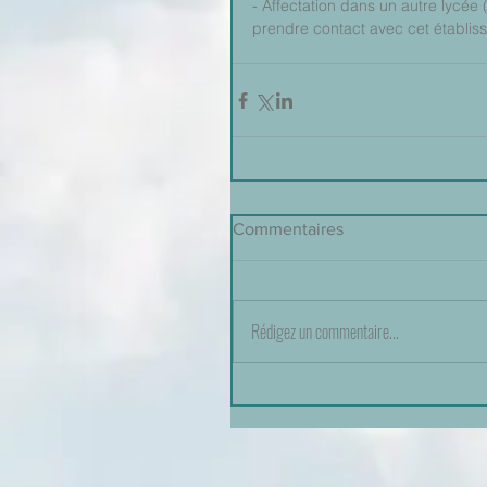
- Affectation dans un autre lycée (
prendre contact avec cet établiss
Commentaires
Rédigez un commentaire...