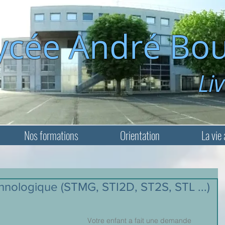
ycée André Bou
Livry-Ga
Nos formations
Orientation
La vie 
chnologique (STMG, STI2D, ST2S, STL ...)
Votre enfant a fait une demande 