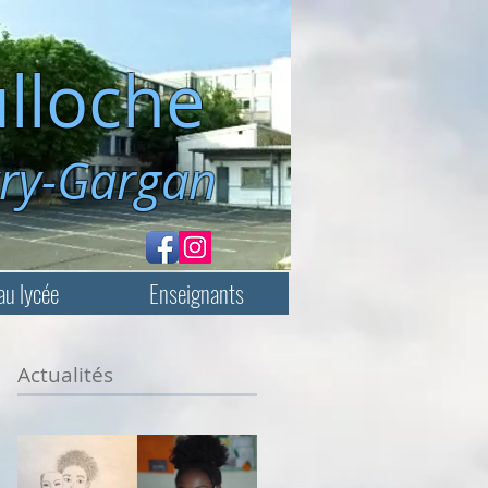
lloche
rgan
au lycée
Enseignants
Actualités