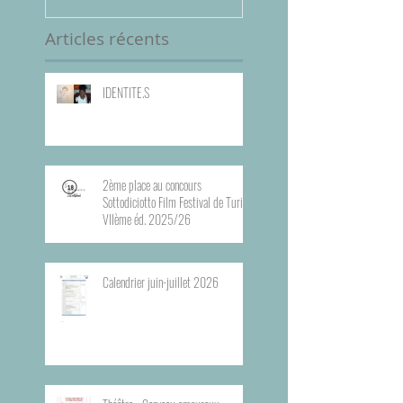
VIIème éd. 2025/
Articles récents
IDENTITE.S
2ème place au concours
Sottodiciotto Film Festival de Turin,
VIIème éd. 2025/26
Calendrier juin-juillet 2026