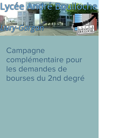
Lycée André Boulloche
Livry-Gargan
Campagne
complémentaire pour
les demandes de
bourses du 2nd degré