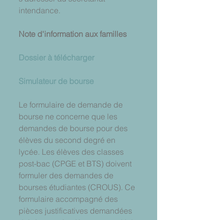
intendance.
Note d'information aux familles
Dossier à télécharger
Simulateur de bourse
Le formulaire de demande de 
bourse ne concerne que les 
demandes de bourse pour des 
élèves du second degré en 
lycée. Les élèves des classes 
post-bac (CPGE et BTS) doivent 
formuler des demandes de 
bourses étudiantes (CROUS). Ce 
formulaire accompagné des 
pièces justificatives demandées 