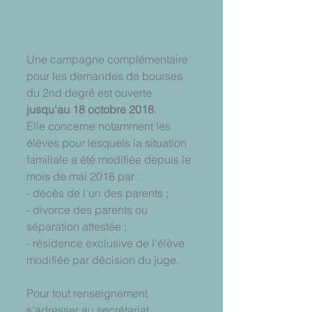
Une campagne complémentaire 
pour les demandes de bourses 
du 2nd degré est ouverte 
jusqu'au 18 octobre 2018
.
Elle concerne notamment les 
élèves pour lesquels la situation 
familiale a été modifiée depuis le 
mois de mai 2018 par : 
- décès de l'un des parents ; 
- divorce des parents ou 
séparation attestée ; 
- résidence exclusive de l'élève 
modifiée par décision du juge. 
Pour tout renseignement 
s'adresser au secrétariat 