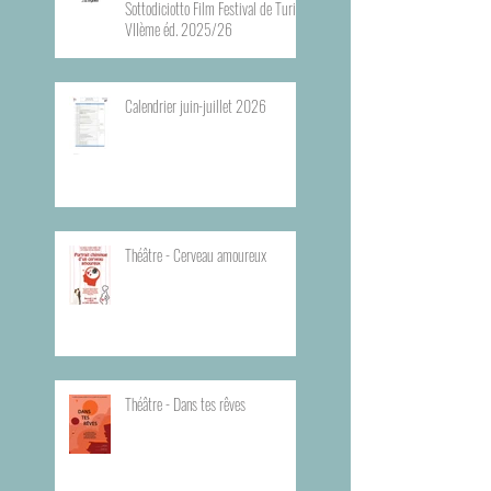
Sottodiciotto Film Festival de Turin,
VIIème éd. 2025/26
Calendrier juin-juillet 2026
Théâtre - Cerveau amoureux
Théâtre - Dans tes rêves