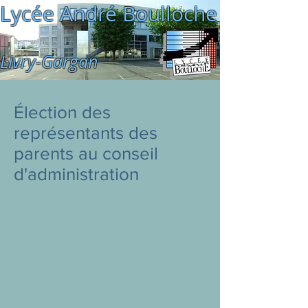
Lycée André Boulloche
Livry-Gargan
Élection des
représentants des
parents au conseil
d'administration