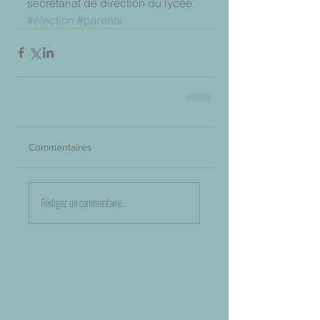
secrétariat de direction du lycée.
#élection
#parents
Commentaires
Rédigez un commentaire...