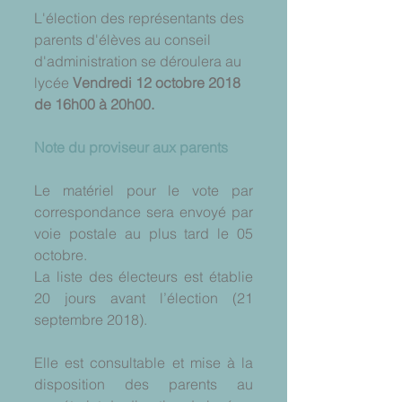
L'élection des représentants des 
parents d'élèves au conseil 
d'administration se déroulera au 
lycée 
Vendredi 12 octobre 2018 
de 16h00 à 20h00.
Note du proviseur aux parents
Le matériel pour le vote par 
correspondance sera envoyé par 
voie postale au plus tard le 05 
octobre.
La liste des électeurs est établie 
20 jours avant l’élection (21 
septembre 2018).
Elle est consultable et mise à la 
disposition des parents au 