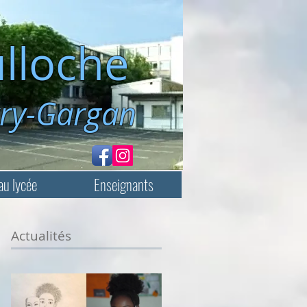
lloche
rgan
au lycée
Enseignants
Actualités