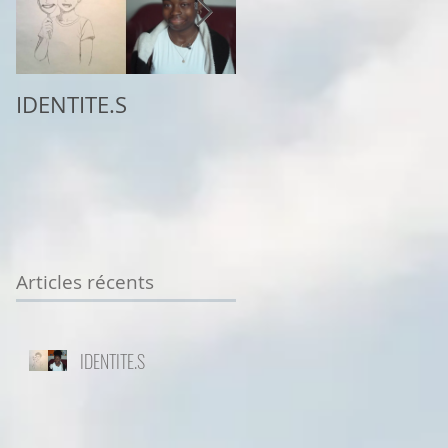
IDENTITE.S
2ème place au
concours
Sottodiciotto Film
Festival de Turin,
VIIème éd. 2025/26
Articles récents
IDENTITE.S