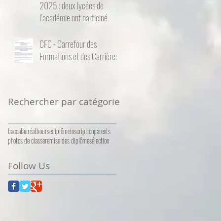
2025 : deux lycées de
l’académie ont participé
CFC - Carrefour des
Formations et des Carrières
Rechercher par catégorie
baccalauréat
bourse
diplôme
inscription
parents
photos de classe
remise des diplômes
élection
Follow Us