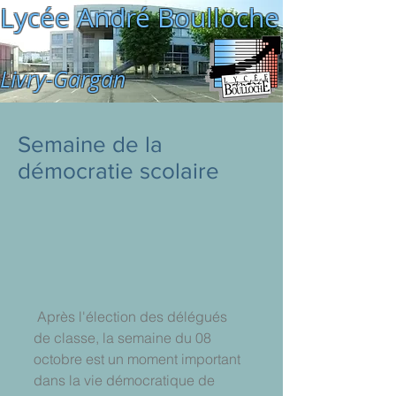
Lycée André Boulloche
Livry-Gargan
Semaine de la
démocratie scolaire
 Après l'élection des délégués 
de classe, la semaine du 08 
octobre est un moment important 
dans la vie démocratique de 