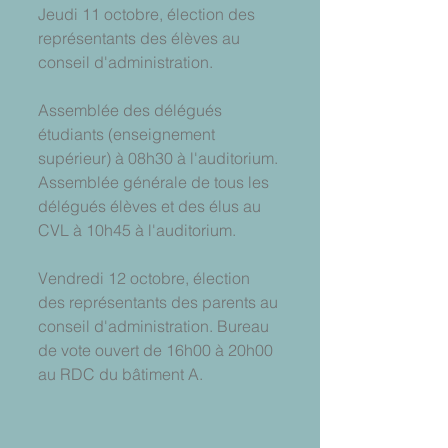
Jeudi 11 octobre, élection des 
représentants des élèves au 
conseil d'administration.
Assemblée des délégués 
étudiants (enseignement 
supérieur) à 08h30 à l'auditorium.
Assemblée générale de tous les 
délégués élèves et des élus au 
CVL à 10h45 à l'auditorium.
Vendredi 12 octobre, élection 
des représentants des parents au 
conseil d'administration. Bureau 
de vote ouvert de 16h00 à 20h00 
au RDC du bâtiment A.