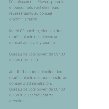
l'établissement. Elèves, parents 
et personnels vont élire leurs 
représentants au conseil 
d'administration. 
Mardi 09 octobre, élection des 
représentants des élèves au 
conseil de la vie lycéenne.
Bureau de vote ouvert de 09h00 
à 16h00 salle 19.
Jeudi 11 octobre, élection des 
représentants des personnels  au 
conseil d'adminsitration.
Bureau de vote ouvert de 08h30 
à 16h30 au secrétariat de 
direction.