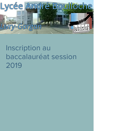
Lycée André Boulloche
Livry-Gargan
Inscription au
baccalauréat session
2019