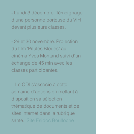
- Lundi 3 décembre. Témoignage 
d’une personne porteuse du VIH 
devant plusieurs classes.
- 29 et 30 novembre. Projection 
du film "Pilules Bleues" au 
cinéma Yves Montand suivi d'un 
échange de 45 min avec les 
classes participantes.
-  Le CDI s'associe à cette 
semaine d'actions en mettant à 
disposition sa sélection 
thématique de documents et de 
sites internet dans la rubrique 
santé.  
Site Esidoc Boulloche