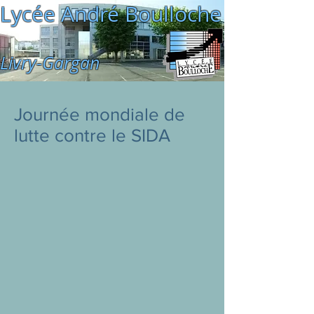
Lycée André Boulloche
Livry-Gargan
Journée mondiale de
lutte contre le SIDA