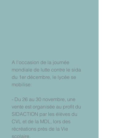
A l'occasion de la journée 
mondiale de lutte contre le sida 
du 1er décembre, le lycée se 
mobilise:
- Du 26 au 30 novembre, une 
vente est organisée au profit du 
SIDACTION par les élèves du 
CVL et de la MDL, lors des 
récréations près de la Vie 
scolaire.