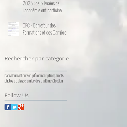
2025 : deux lycées de
l’académie ont participé
CFC - Carrefour des
Formations et des Carrières
Rechercher par catégorie
baccalauréat
bourse
diplôme
inscription
parents
photos de classe
remise des diplômes
élection
Follow Us