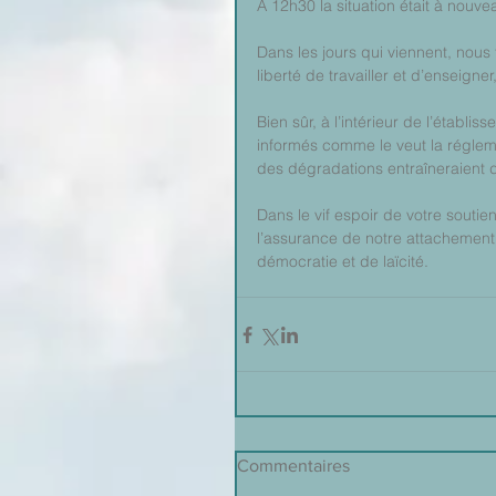
A 12h30 la situation était à nouv
Dans les jours qui viennent, nous
liberté de travailler et d’enseigne
Bien sûr, à l’intérieur de l’établ
informés comme le veut la réglem
des dégradations entraîneraient d
Dans le vif espoir de votre soutie
l’assurance de notre attachement 
démocratie et de laïcité.
Commentaires