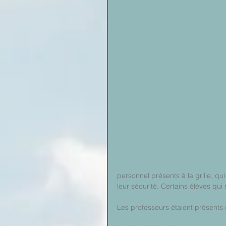
personnel présents à la grille, qui
leur sécurité. Certains élèves qui
Les professeurs étaient présents 