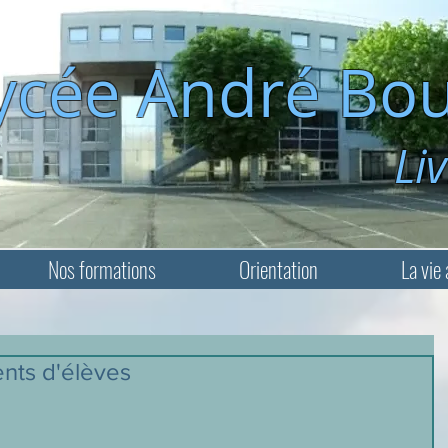
ycée André Bou
Livry-Ga
Nos formations
Orientation
La vie 
nts d'élèves