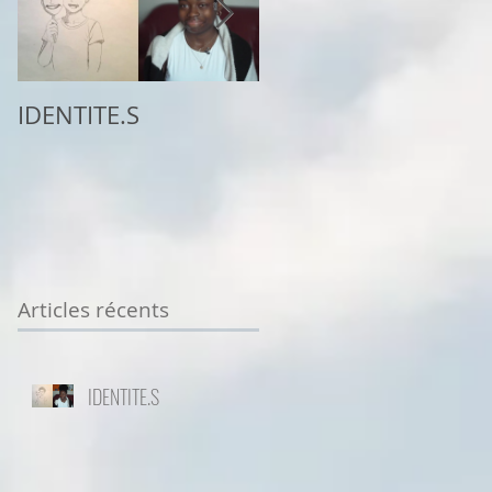
IDENTITE.S
2ème place au
concours
Sottodiciotto Film
Festival de Turin,
VIIème éd. 2025/26
Articles récents
IDENTITE.S