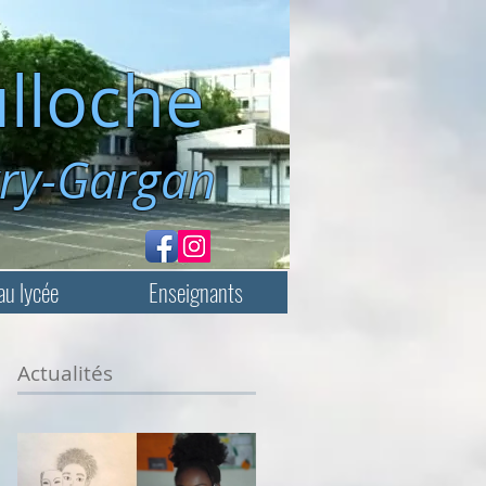
lloche
rgan
au lycée
Enseignants
Actualités