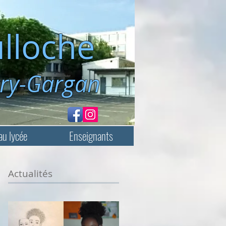
lloche
rgan
au lycée
Enseignants
Actualités