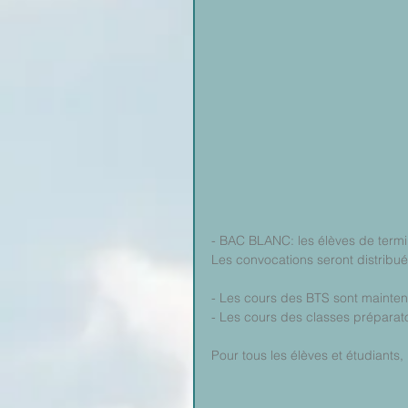
- BAC BLANC: les élèves de termin
Les convocations seront distribuée
- Les cours des BTS sont maintenu
- Les cours des classes préparato
Pour tous les élèves et étudiants, 