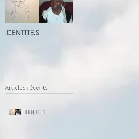
IDENTITE.S
2ème place au
concours
Sottodiciotto Film
Festival de Turin,
VIIème éd. 2025/26
Articles récents
IDENTITE.S