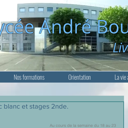
ycée André Bou
Livry-Ga
Nos formations
Orientation
La vie 
 blanc et stages 2nde.
Au cours de la semaine du 18 au 23 