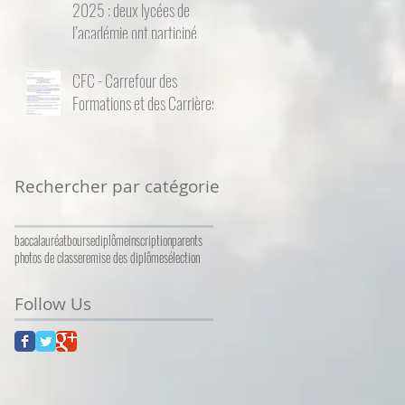
2025 : deux lycées de
l’académie ont participé
CFC - Carrefour des
Formations et des Carrières
Rechercher par catégorie
baccalauréat
bourse
diplôme
inscription
parents
photos de classe
remise des diplômes
élection
Follow Us