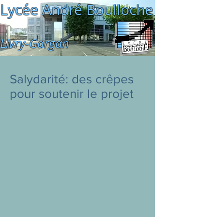
Lycée André Boulloche
Livry-Gargan
Salydarité: des crêpes
pour soutenir le projet