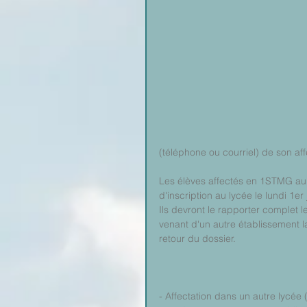
(téléphone ou courriel) de son aff
Les élèves affectés en 1STMG au 
d'inscription au lycée le lundi 1e
Ils devront le rapporter complet le
venant d'un autre établissement l
retour du dossier.
- Affectation dans un autre lycée (