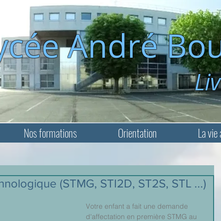
ycée André Bou
Livry-Ga
Nos formations
Orientation
La vie 
chnologique (STMG, STI2D, ST2S, STL ...)
Votre enfant a fait une demande 
d'affectation en première STMG au 