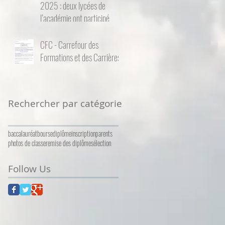
2025 : deux lycées de
l’académie ont participé
CFC - Carrefour des
Formations et des Carrières
Rechercher par catégorie
baccalauréat
bourse
diplôme
inscription
parents
photos de classe
remise des diplômes
élection
Follow Us