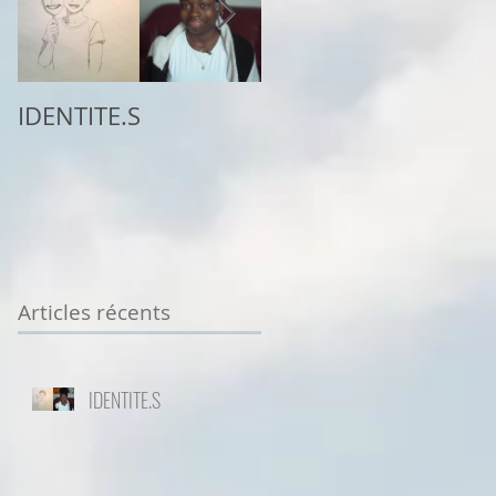
IDENTITE.S
2ème place au
concours
Sottodiciotto Film
Festival de Turin,
VIIème éd. 2025/26
Articles récents
IDENTITE.S