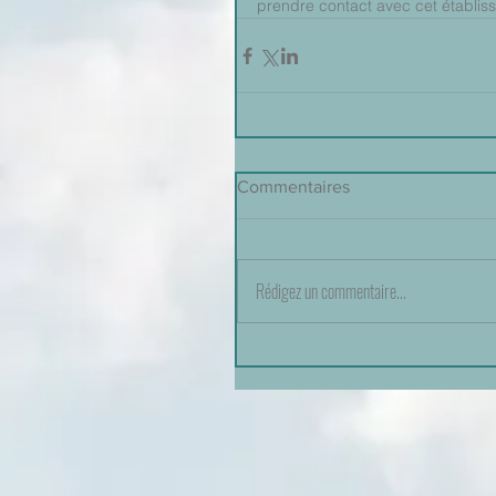
prendre contact avec cet établiss
Commentaires
Rédigez un commentaire...