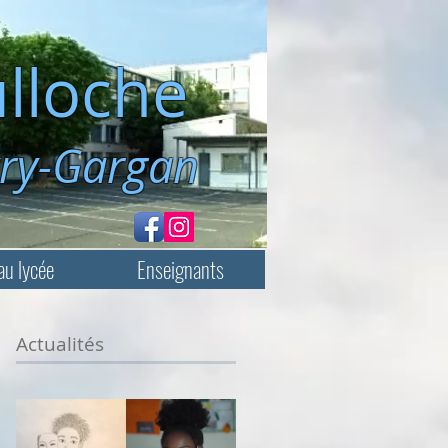
lloche
rgan
au lycée
Enseignants
Actualités