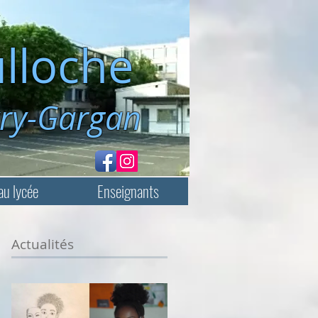
lloche
rgan
au lycée
Enseignants
Actualités