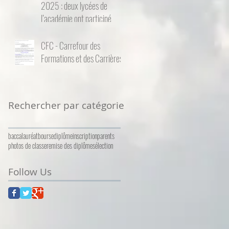
2025 : deux lycées de
l’académie ont participé
CFC - Carrefour des
Formations et des Carrières
Rechercher par catégorie
baccalauréat
bourse
diplôme
inscription
parents
photos de classe
remise des diplômes
élection
Follow Us