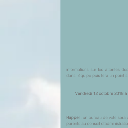
informations sur les attentes d
dans l’équipe puis fera un point s
Vendredi 12 octobre 2018 à 1
Rappel 
: un bureau de vote sera 
parents au conseil d’administrat