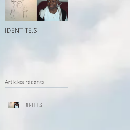
IDENTITE.S
2ème place au
concours
Sottodiciotto Film
Festival de Turin,
VIIème éd. 2025/26
Articles récents
IDENTITE.S