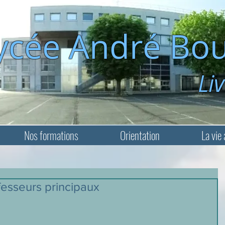
ycée André Bou
Livry-Ga
Nos formations
Orientation
La vie 
fesseurs principaux