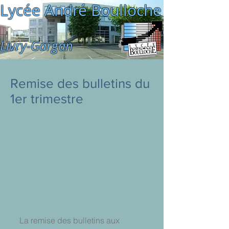
Lycée André Boulloche
Livry-Gargan
Remise des bulletins du
1er trimestre
La remise des bulletins aux 