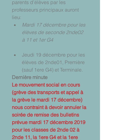
parents d’élèves par les 
professeurs principaux auront 
lieu: 
Mardi 17 décembre pour les 
élèves de seconde 2nde02 
à 11 et 1er G4
Jeudi 19 décembre pour les 
élèves de 2nde01, Première 
(sauf 1ere G4) et Terminale. 
Dernière minute
Le mouvement social en cours 
(grève des transports et appel à 
la grève le mardi 17 décembre) 
nous contraint à devoir annuler la 
soirée de remise des bulletins 
prévue mardi 17 décembre 2019 
pour les classes de 2nde 02 à 
2nde 11, la 1ere G4 et la 1ere 