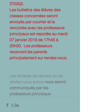
STMG2.
Les bulletins des élèves des 
classes concernées seront 
envoyés par courrier et la 
rencontre avec les professeurs 
principaux est reportée au mardi 
07 janvier 2019 de 17h45 à 
20h00.  Les professeurs 
recevront les parents 
principalement sur rendez-vous.
Les horaires de réunion ou de 
rendez-vous précis 
vous seront 
communiqués par les 
professeurs principaux