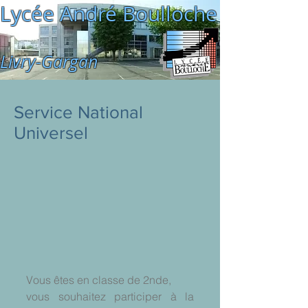
Lycée André Boulloche
Livry-Gargan
Service National
Universel
Vous êtes en classe de 2nde,
vous souhaitez participer à la 