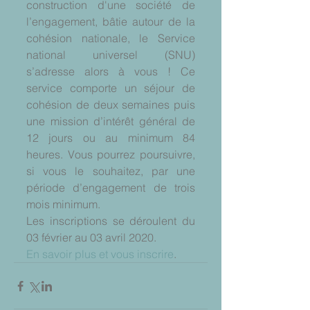
construction d'une société de 
l’engagement, bâtie autour de la 
cohésion nationale, le Service 
national universel (SNU) 
s’adresse alors à vous ! Ce 
service comporte un séjour de 
cohésion de deux semaines puis 
une mission d’intérêt général de 
12 jours ou au minimum 84 
heures. Vous pourrez poursuivre, 
si vous le souhaitez, par une 
période d’engagement de trois 
mois minimum.
Les inscriptions se déroulent du 
03 février au 03 avril 2020.
En savoir plus et vous inscrire
.