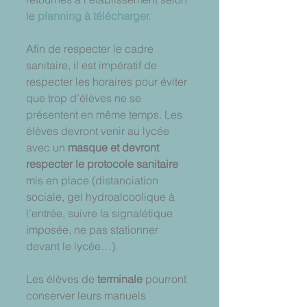
le 
planning à télécharger. 
Afin de respecter le cadre 
sanitaire, il est impératif de 
respecter les horaires pour éviter 
que trop d’élèves ne se 
présentent en même temps. Les 
élèves devront venir au lycée 
avec un 
masque et devront 
respecter le protocole sanitaire
mis en place (distanciation 
sociale, gel hydroalcoolique à 
l’entrée, suivre la signalétique 
imposée, ne pas stationner 
devant le lycée…).
Les élèves de 
terminale
 pourront 
conserver leurs manuels 