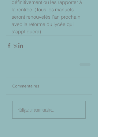
définitivement ou les rapporter à 
la rentrée. (Tous les manuels 
seront renouvelés l’an prochain 
avec la réforme du lycée qui 
s’appliquera).
Commentaires
Rédigez un commentaire...