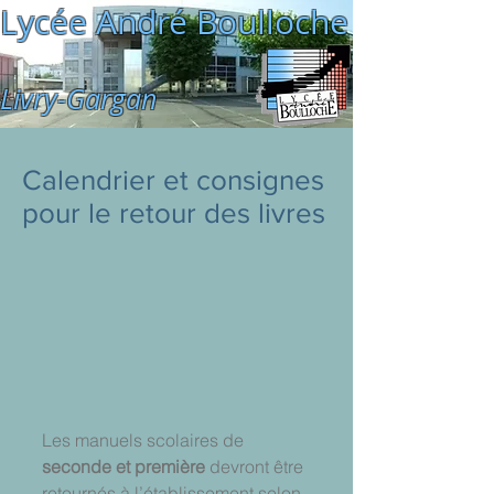
Lycée André Boulloche
Livry-Gargan
Calendrier et consignes
pour le retour des livres
Les manuels scolaires de 
seconde et première
 devront être 
retournés à l’établissement selon 