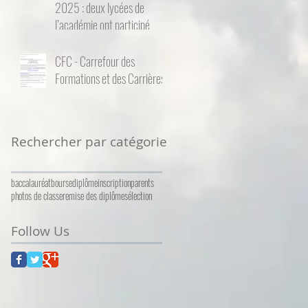
2025 : deux lycées de
l’académie ont participé
CFC - Carrefour des
Formations et des Carrières
Rechercher par catégorie
baccalauréat
bourse
diplôme
inscription
parents
photos de classe
remise des diplômes
élection
Follow Us