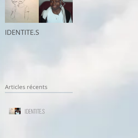
IDENTITE.S
2ème place au
concours
Sottodiciotto Film
Festival de Turin,
VIIème éd. 2025/26
Articles récents
IDENTITE.S