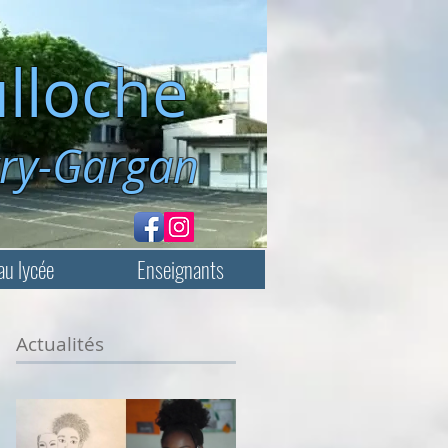
lloche
rgan
au lycée
Enseignants
Actualités