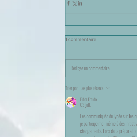
1 commentaire
Rédigez un commentaire...
Trier par :
Les plus récents
Piter Freide
03 juil.
Les communiqués du lycée sur les que
je participe moi-même à des initiativ
changements. Lors de la préparation 