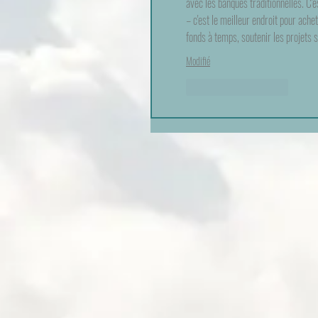
avec les banques traditionnelles. C'e
– c'est le meilleur endroit pour ache
fonds à temps, soutenir les projets 
Modifié
J'aime
Répondre