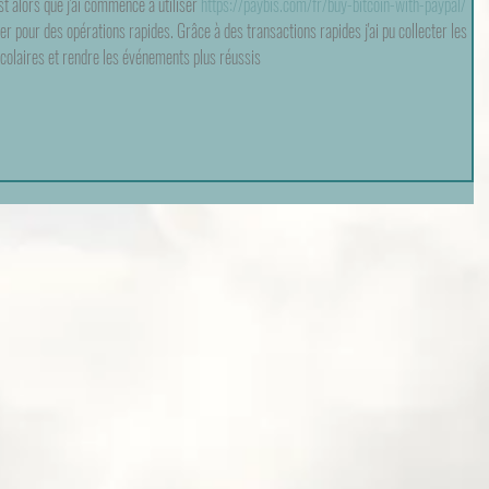
st alors que j'ai commencé à utiliser 
https://paybis.com/fr/buy-bitcoin-with-paypal/
ter pour des opérations rapides. Grâce à des transactions rapides j'ai pu collecter les 
scolaires et rendre les événements plus réussis