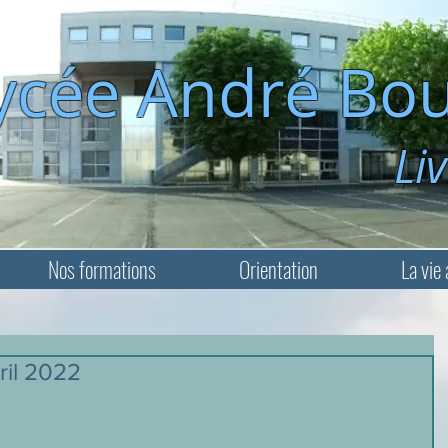
ycée André Bou
Livry-Ga
Nos formations
Orientation
La vie 
ril 2022