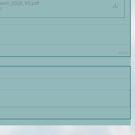
avril_2022_V0
.pdf
B