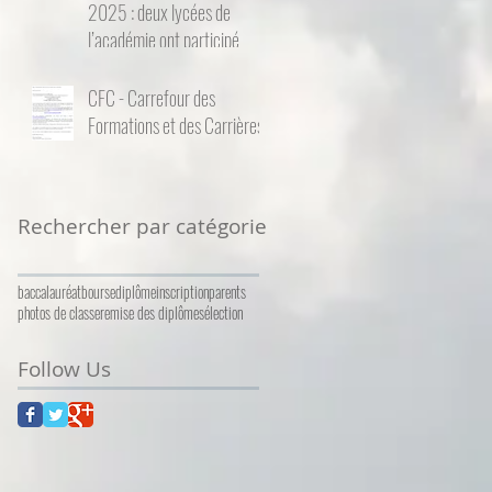
2025 : deux lycées de
l’académie ont participé
CFC - Carrefour des
Formations et des Carrières
Rechercher par catégorie
baccalauréat
bourse
diplôme
inscription
parents
photos de classe
remise des diplômes
élection
Follow Us