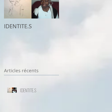
IDENTITE.S
2ème place au
concours
Sottodiciotto Film
Festival de Turin,
VIIème éd. 2025/26
Articles récents
IDENTITE.S