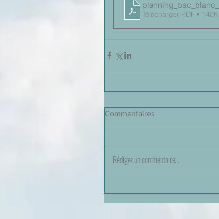
planning_bac_blanc_
Télécharger PDF • 140K
Commentaires
Rédigez un commentaire...