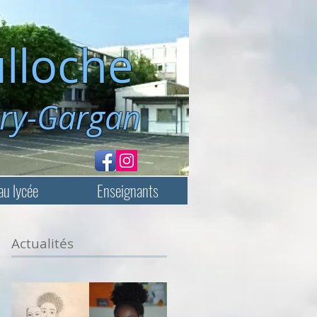
lloche
rgan
au lycée
Enseignants
Actualités