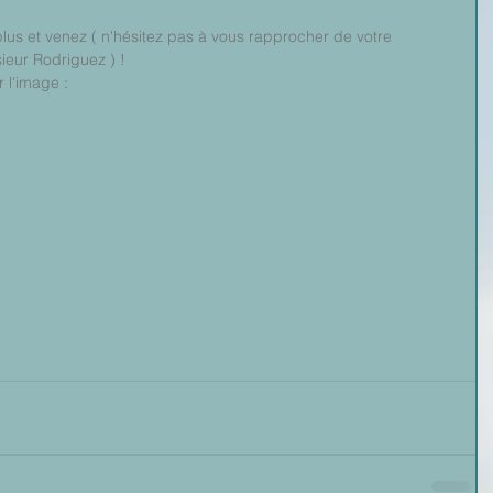
plus et venez ( n'hésitez pas à vous rapprocher de votre 
eur Rodriguez ) !
r l'image :