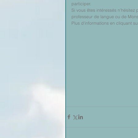
participer.
Si vous êtes intéressés n’hésitez 
professeur de langue ou de Monsi
Plus d'informations en cliquant su