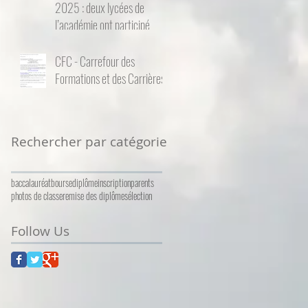
2025 : deux lycées de
l’académie ont participé
CFC - Carrefour des
Formations et des Carrières
Rechercher par catégorie
baccalauréat
bourse
diplôme
inscription
parents
photos de classe
remise des diplômes
élection
Follow Us