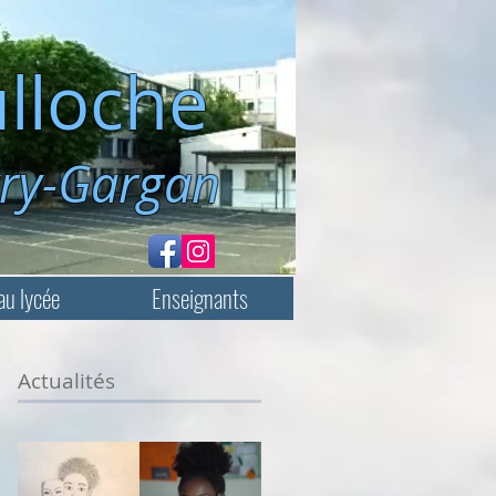
lloche
rgan
au lycée
Enseignants
Actualités