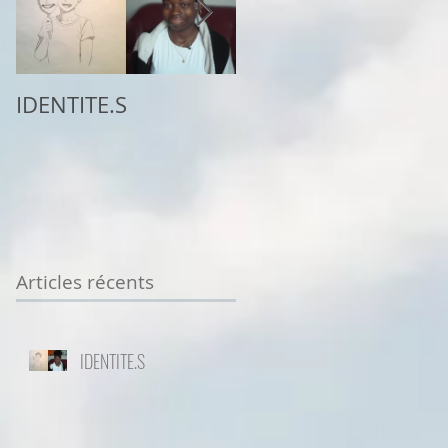
IDENTITE.S
2ème place au
concours
Sottodiciotto Film
Festival de Turin,
VIIème éd. 2025/26
Articles récents
IDENTITE.S