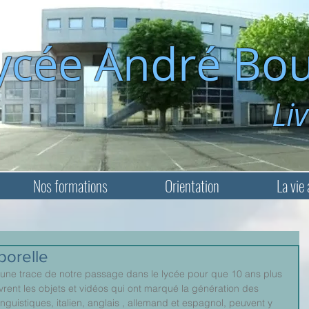
ycée André Bou
Livry-Ga
Nos formations
Orientation
La vie 
porelle
r une trace de notre passage dans le lycée pour que 10 ans plus 
ent les objets et vidéos qui ont marqué la génération des 
nguistiques, italien, anglais , allemand et espagnol, peuvent y 