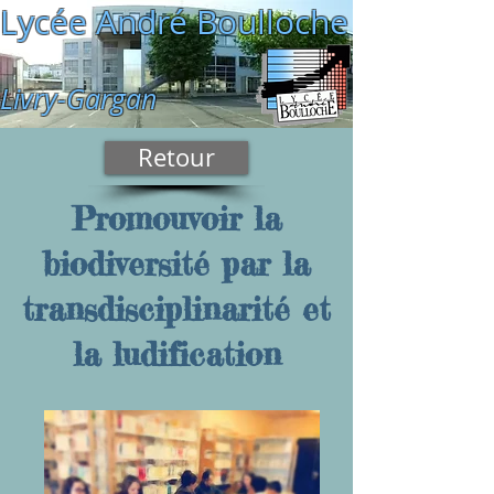
Lycée André Boulloche
Livry-Gargan
Retour
Promouvoir la
biodiversité par la
transdisciplinarité et
la ludification