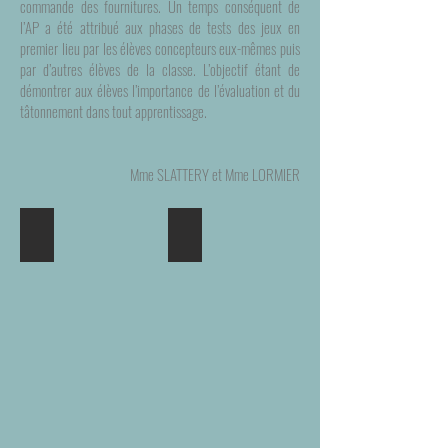
commande des fournitures. Un temps conséquent de
l’AP a été attribué aux phases de tests des jeux en
premier lieu par les élèves concepteurs eux-mêmes puis
par d’autres élèves de la classe. L’objectif étant de
démontrer aux élèves l’importance de l’évaluation et du
tâtonnement dans tout apprentissage.
Mme SLATTERY et Mme LORMIER
L'Islande
La zone pélagique